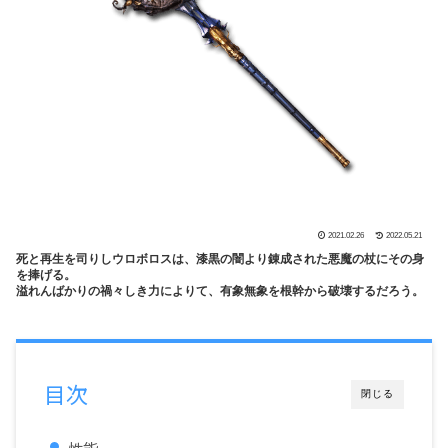
2021.02.26
2022.05.21
死と再生を司りしウロボロスは、漆黒の闇より錬成された悪魔の杖にその身
を捧げる。
溢れんばかりの禍々しき力によりて、有象無象を根幹から破壊するだろう。
目次
閉じる