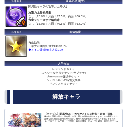
スキル1
奈落の攻刃(大)
闇属性キャラの攻撃力上昇(大)
攻撃力上昇効果量
なし〔15.0%〕片面〔37.5%〕両面〔60.0%〕
六竜シリーズサブ編成時
なし〔18.0%〕片面〔40.5%〕両面〔63.0%〕
スキル2
肉体修復
再生効果
〔最大200回復/最大HPの10%〕
◆メイン装備時/主人公のみ
入手方法
レジェンドガチャ
スペシャル交換チケット(サプチケ)
Anniversary交換チケット
シェロカルテの特別交換券
リンクス交換チケット
解放キャラ
【グラブル】闇属性SSR: カリオストロの性能・評価・画像
錬金術の開祖は悠久の時を経ても尚、更なる境地を拓かんとする。その刷新された
身体で空の世界に真理の扉を開き、秘められた叡智を求める人々を魅了するだろ
う。プロフィール年齢：不明身長：130cm種族：ヒューマン趣味：自分を見てうっ
とりすること、錬...