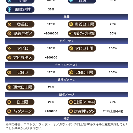
400%
30%
30%
奥義
120%
75%
+1000000
50%
アビリティ
100%
100%
+200000
チェインバースト
120%
100%
通常ダメージ
20%
総ダメージ
20%
20%
+100000
25%(上限不明)
補足
終末の神器、アストラルウェポン、オメガウェポンの同上限UP系スキルは複数装備しても1
つしか効果が反映されない。