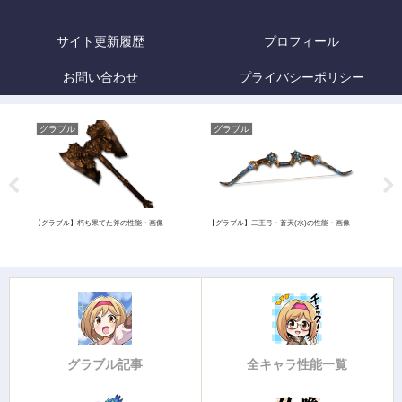
サイト更新履歴
プロフィール
お問い合わせ
プライバシーポリシー
グラブル
グラブル
グ
【グラブル】朽ち果てた斧の性能・画像
【グラブル】二王弓・蒼天(水)の性能・画像
【グ
グラブル記事
全キャラ性能一覧