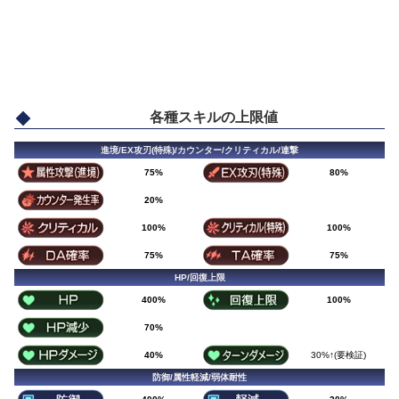
各種スキルの上限値
進境/EX攻刃(特殊)/カウンター/クリティカル/連撃
75%
80%
20%
100%
100%
75%
75%
HP/回復上限
400%
100%
70%
40%
30%↑(要検証)
防御/属性軽減/弱体耐性