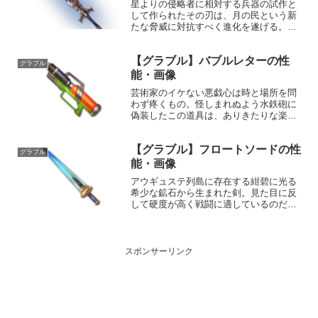
星よりの侵略者に相対する兵器の試作と
して作られたその刃は、月の民という新
たな脅威に対抗すべく進化を遂げる。機
神の力を刀身に宿し、彼の者を救わんが
為に。 性能属性武器種解放段階水剣HP
【グラブル】バブルレターの性
攻撃力MAXLv2683219200奥義機神共鳴
グラブル
敵に水属性...
能・画像
芸術家のイケない悪戯心は時と場所を問
わず疼くもの。怪しまれぬよう水鉄砲に
偽装したこの道具は、ありきたりな楽し
みを提供するナイトプールを、狂騒と歓
声に満たされた空間に塗り替える。性能
【グラブル】フロートソードの性
属性武器種解放段階土銃HP攻撃力
グラブル
MAXLv170319015...
能・画像
アウギュステ列島に存在する紺碧に光る
希少な鉱石から生まれた剣。見た目に反
して硬度が高く戦闘に適しているのだ
が、その瑞々しい色合いのためか、多く
の貴族から観賞用としての支持を得てい
る。性能属性武器種解放段階水剣10HP攻
撃力MAXLv1601...
スポンサーリンク