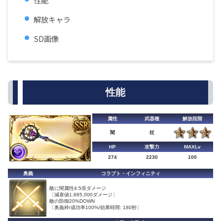
性能
解放キャラ
SD画像
性能
属性
武器種
解放段階
闇
杖
HP
攻撃力
MAXLv
274
2230
100
奥義
コラプト・インフィニティ
敵に闇属性4.5倍ダメージ
〔減衰値1,685,000ダメージ〕
敵の防御20%DOWN
〔奥義枠/成功率100%/効果時間: 180秒〕