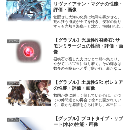
リヴァイアサン・マグナの性能・
評価・画像
覚醒せし大海の化身は咆哮を轟かせる。
荒れ狂う海波が全てを砕き、安寧の祈り
すらも光無き海底へと沈む。性能HP攻撃
力MAXLv9252295200召喚潰崩のタイダ
ルフォール☆☆☆☆☆敵全体に水属性ダ
【グラブル】光属性N召喚石: サ
メージ(特大)敵全体の防御
グラブル
15%DOWN〔召喚...
モンミラージュの性能・評価・画
像
召喚石が宿した力はひとつ所へ集まり、
やがてこの宝玉に辿り着く。その輝きは
数多の召喚石へと受け継がれ、新たな力
となる。HP攻撃力MAXLv502040召喚サ
モンミラージュ召喚☆☆☆敵全体に光属
【グラブル】土属性SR: ボレミア
性ダメージ(小)使用間隔: 7ターン★★★
グラブル
敵全体に...
の性能・評価・画像
救国が為に厳しく律していた心は、かつ
ての仲間達との再会で徐々に開かれてい
く。暖かな感情をさらけ出し、本当に護
りたい者を護る為、決意を固めて剣を握
る。優しき騎士の想いと強さは、非道な
【グラブル】プロトタイプ・リブ
運命に縛られる巫女を救い出す。プロフ
グラブル
ィール年齢：26歳身長：...
ート(水)の性能・画像